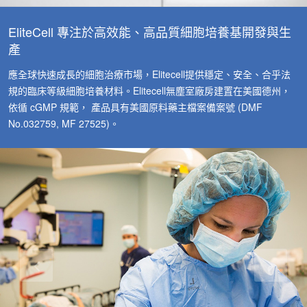
EliteCell 專注於高效能、高品質細胞培養基開發與生
產
應全球快速成長的細胞治療市場，Elitecell提供穩定、安全、合乎法
規的臨床等級細胞培養材料。Elitecell無塵室廠房建置在美國德州，
依循 cGMP 規範， 產品具有美國原料藥主檔案備案號 (DMF
No.032759, MF 27525)。